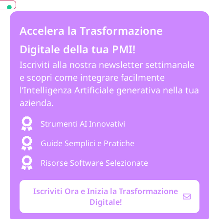
Accelera la Trasformazione
Digitale della tua PMI!
Iscriviti alla nostra newsletter settimanale
e scopri come integrare facilmente
l’Intelligenza Artificiale generativa nella tua
azienda.
Strumenti AI Innovativi
Guide Semplici e Pratiche
Risorse Software Selezionate
Iscriviti Ora e Inizia la Trasformazione
Digitale!