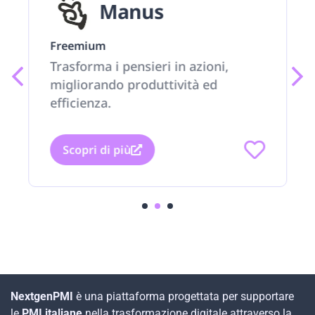
Manus
Freemium
Trasforma i pensieri in azioni,
migliorando produttività ed
efficienza.
Scopri di più
1
2
3
NextgenPMI
è una piattaforma progettata per supportare
le
PMI italiane
nella trasformazione digitale attraverso la