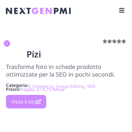
Pizi
Trasforma foto in schede prodotto
ottimizzate per la SEO in pochi secondi.
Categoria:
,
,
E-Commerce
Image Editing
SEO
Prezzo:
Pagato, €19,71/mese
Visita il sito