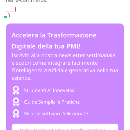
Accelera la Trasformazione
Digitale della tua PMI!
Iscriviti alla nostra newsletter settimanale
e scopri come integrare facilmente
l’Intelligenza Artificiale generativa nella tua
azienda.
Strumenti AI Innovativi
Guide Semplici e Pratiche
Risorse Software Selezionate