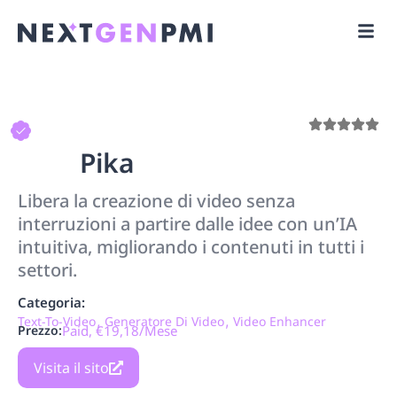
Pika
Libera la creazione di video senza
interruzioni a partire dalle idee con un’IA
intuitiva, migliorando i contenuti in tutti i
settori.
Categoria:
,
,
Text-To-Video
Generatore Di Video
Video Enhancer
Prezzo:
Paid, €19,18/mese
Visita il sito