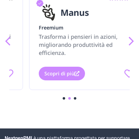
Manus
Freemium
Trasforma i pensieri in azioni,
migliorando produttività ed
efficienza.
Scopri di più
1
2
3
NextgenPMI
è una piattaforma progettata per supportare