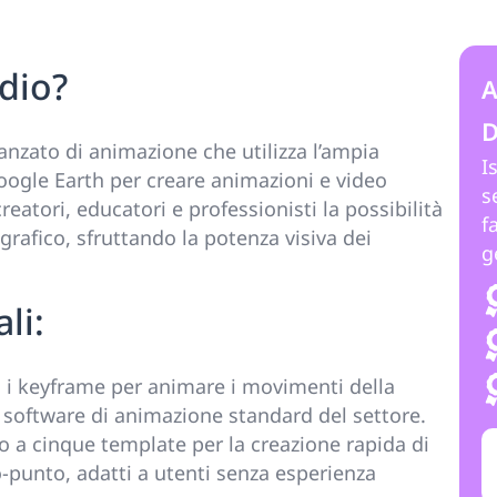
dio?
A
D
nzato di animazione che utilizza l’ampia
I
Google Earth per creare animazioni e video
s
reatori, educatori e professionisti la possibilità
f
rafico, sfruttando la potenza visiva dei
g
.
li:
a i keyframe per animare i movimenti della
i software di animazione standard del settore.
o a cinque template per la creazione rapida di
-punto, adatti a utenti senza esperienza