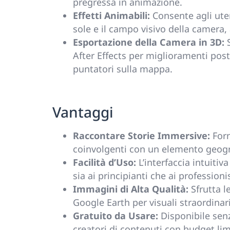
pregressa in animazione.
Effetti Animabili:
Consente agli uten
sole e il campo visivo della camera
Esportazione della Camera in 3D:
S
After Effects per miglioramenti post
puntatori sulla mappa.
Vantaggi
Raccontare Storie Immersive:
Forn
coinvolgenti con un elemento geogr
Facilità d’Uso:
L’interfaccia intuiti
sia ai principianti che ai professionis
Immagini di Alta Qualità:
Sfrutta l
Google Earth per visuali straordinar
Gratuito da Usare:
Disponibile senz
creatori di contenuti con budget limi