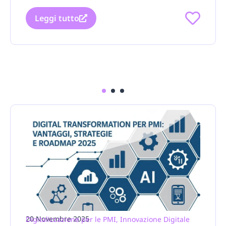
Leggi tutto
1
2
3
20 Novembre 2025
Digitalizzazione per le PMI
,
Innovazione Digitale