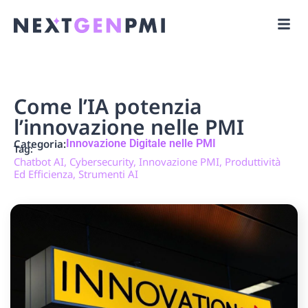
Come l’IA potenzia
l’innovazione nelle PMI
Categoria:
Innovazione Digitale nelle PMI
Tag:
Chatbot AI
,
Cybersecurity
,
Innovazione PMI
,
Produttività
Ed Efficienza
,
Strumenti AI